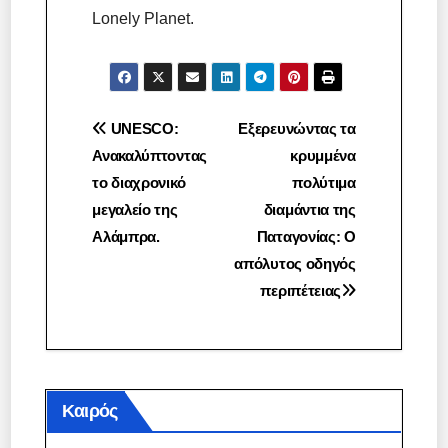
Lonely Planet.
Πλοήγηση
UNESCO:
Εξερευνώντας τα
Ανακαλύπτοντας
κρυμμένα
άρθρων
το διαχρονικό
πολύτιμα
μεγαλείο της
διαμάντια της
Αλάμπρα.
Παταγονίας: Ο
απόλυτος οδηγός
περιπέτειας
Καιρός