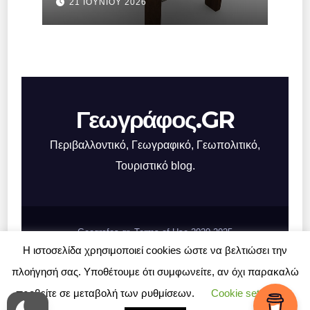
21 ΙΟΥΝΊΟΥ 2026
μετατρέπονται σε
μηχανισμό πίεσης
Γεωγράφος.GR
Περιβαλλοντικό, Γεωγραφικό, Γεωπολιτικό,
Τουριστικό blog.
Geografos.gr, Terms of Use 2020-2025
Η ιστοσελίδα χρησιμοποιεί cookies ώστε να βελτιώσει την
Σχετικά με το Γεωγράφος.GR
Επικοινωνία
πλοήγησή σας. Υποθέτουμε ότι συμφωνείτε, αν όχι παρακαλώ
προβείτε σε μεταβολή των ρυθμίσεων.
Cookie settings