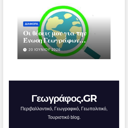
ΔΙΆΦΟΡΑ
Οι θέσεις μου για την
Ένωση Γεωγράφων
Ελλάδας.
20 ΙΟΥΝΊΟΥ 2026
Γεωγράφος.GR
Περιβαλλοντικό, Γεωγραφικό, Γεωπολιτικό,
Τουριστικό blog.