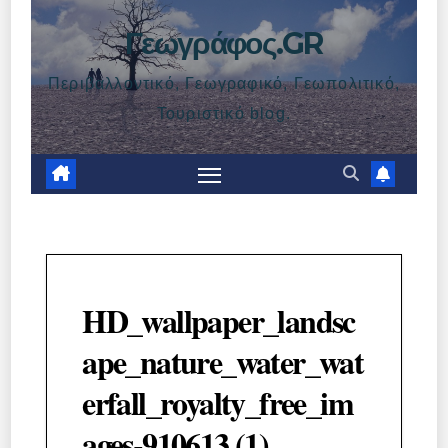
Γεωγράφος.GR
Περιβαλλοντικό, Γεωγραφικό, Γεωπολιτικό,
Τουριστικό blog.
HD_wallpaper_landsc
ape_nature_water_wat
erfall_royalty_free_im
ages-910613 (1)