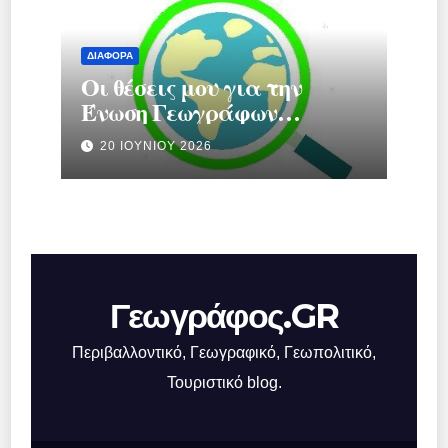
ΔΙΆΦΟΡΑ
Οι θέσεις μου για την
Ένωση Γεωγράφων
Ελλάδας.
20 ΙΟΥΝΊΟΥ 2026
Γεωγράφος.GR
Περιβαλλοντικό, Γεωγραφικό, Γεωπολιτικό,
Τουριστικό blog.