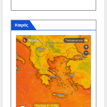
άρθρων
Καιρός