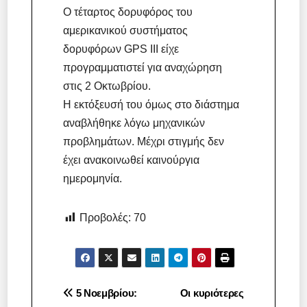
Ο τέταρτος δορυφόρος του
αμερικανικού συστήματος
δορυφόρων GPS III είχε
προγραμματιστεί για αναχώρηση
στις 2 Οκτωβρίου.
Η εκτόξευσή του όμως στο διάστημα
αναβλήθηκε λόγω μηχανικών
προβλημάτων. Μέχρι στιγμής δεν
έχει ανακοινωθεί καινούργια
ημερομηνία.
Προβολές:
70
Πλοήγηση
5 Νοεμβρίου:
Οι κυριότερες