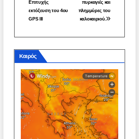
Επιτυχής
πυρκαγιές και
άρθρων
εκτόξευση του 4ου
πλημμύρες του
GPS III
καλοκαιριού.
Καιρός