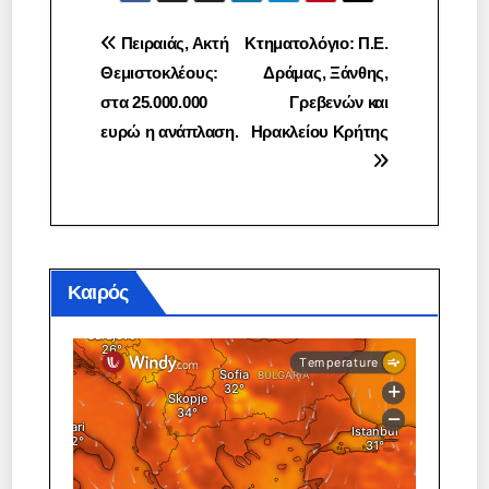
Πλοήγηση
Πειραιάς, Ακτή
Κτηματολόγιο: Π.Ε.
Θεμιστοκλέους:
Δράμας, Ξάνθης,
άρθρων
στα 25.000.000
Γρεβενών και
ευρώ η ανάπλαση.
Ηρακλείου Κρήτης
Καιρός