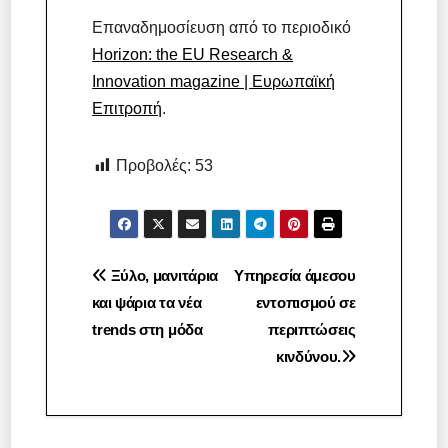
Επαναδημοσίευση από το περιοδικό
Horizon: the EU Research &
Innovation magazine | Ευρωπαϊκή
Επιτροπή
.
Προβολές:
53
Πλοήγηση
Ξύλο, μανιτάρια
Υπηρεσία άμεσου
και ψάρια τα νέα
εντοπισμού σε
άρθρων
trends στη μόδα
περιπτώσεις
κινδύνου.