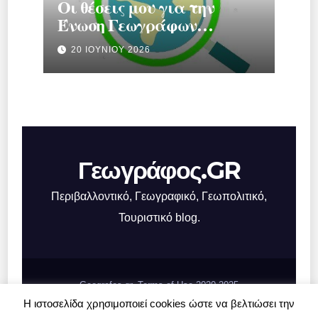
Οι θέσεις μου για την
Ένωση Γεωγράφων
Ελλάδας.
20 ΙΟΥΝΊΟΥ 2026
Γεωγράφος.GR
Περιβαλλοντικό, Γεωγραφικό, Γεωπολιτικό,
Τουριστικό blog.
Geografos.gr, Terms of Use 2020-2025
Η ιστοσελίδα χρησιμοποιεί cookies ώστε να βελτιώσει την