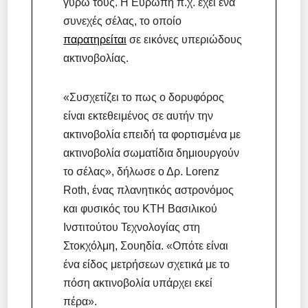
γύρω τους. Η Ευρώπη π.χ. έχει ένα
συνεχές σέλας, το οποίο
παρατηρείται
σε εικόνες υπεριώδους
ακτινοβολίας.
«Συσχετίζει το πως ο δορυφόρος
είναι εκτεθειμένος σε αυτήν την
ακτινοβολία επειδή τα φορτισμένα με
ακτινοβολία σωματίδια δημιουργούν
το σέλας», δήλωσε ο Δρ. Lorenz
Roth, ένας πλανητικός αστρονόμος
και φυσικός του KTH Βασιλικού
Ινστιτούτου Τεχνολογίας στη
Στοκχόλμη, Σουηδία. «Οπότε είναι
ένα είδος μετρήσεων σχετικά με το
πόση ακτινοβολία υπάρχει εκεί
πέρα».