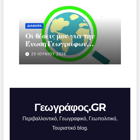
ΔΙΆΦΟΡΑ
Οι θέσεις μου για την
Ένωση Γεωγράφων
Ελλάδας.
20 ΙΟΥΝΊΟΥ 2026
Γεωγράφος.GR
Περιβαλλοντικό, Γεωγραφικό, Γεωπολιτικό,
Τουριστικό blog.